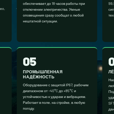
обеспечивает до 18 часов работы при
99,
eo,
отключении электричества. Умные
сиг
оповещения сразу сообщат о любой
тех
нештатной ситуации.
05
ПРОМЫШЛЕННАЯ
Л
НАДЁЖНОСТЬ
Нас
Оборудование с защитой IP67, рабочим
люб
диапазоном от −40°C до +85°C и
По
устойчивостью к ударам и вибрациям.
уда
Работает в поле, на стройке, в любую
SFT
погоду.
дан