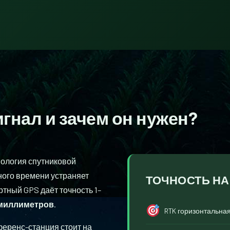
игнал
и зачем он нужен?
нология спутниковой
ного времени устраняет
ТОЧНОСТЬ Н
тный GPS даёт точность 1–
 миллиметров
.
RTK горизонтальна
ференс-станция стоит на