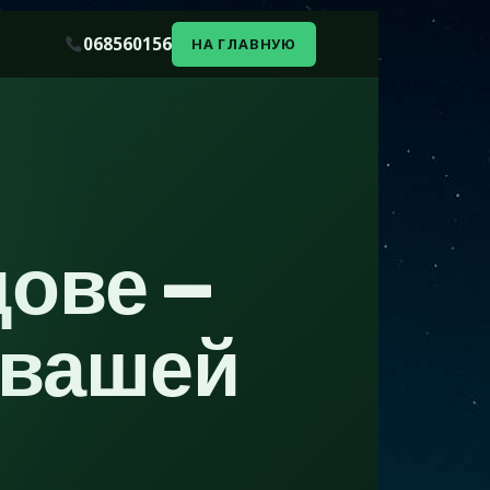
068560156
НА ГЛАВНУЮ
дове —
 вашей