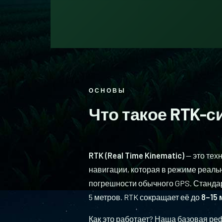
ОСНОВЫ
Что такое
RTK-с
RTK (Real Time Kinematic)
— это тех
навигации, которая в режиме реаль
погрешности обычного GPS. Стандар
5 метров. RTK сокращает её до
8–15
Как это работает? Наша базовая ре