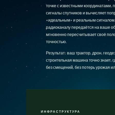
точке с известными координатами, 
сигналы спутников и вычисляет поп
«идеальным» и реальным сигналом. 
радиоканалу передаётся на ваше о
мгновенно пересчитывает своё пол
точностью.
Результат: ваш трактор, дрон, геод
строительная машина точно знает, г
без смещений, без потерь урожая и
ИНФРАСТРУКТУРА