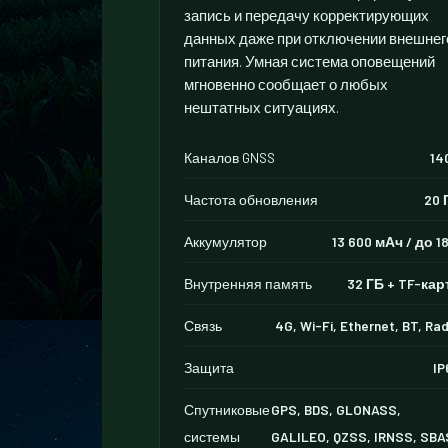
запись и передачу корректирующих
данных даже при отключении внешнег
питания. Умная система оповещений
мгновенно сообщает о любых
нештатных ситуациях.
Каналов GNSS
14
Частота обновления
20 
Аккумулятор
13 600 мАч / до 18
Внутренняя память
32 ГБ + TF-кар
Связь
4G, Wi-Fi, Ethernet, BT, Rad
Защита
IP
Спутниковые
GPS, BDS, GLONASS,
системы
GALILEO, QZSS, IRNSS, SBA