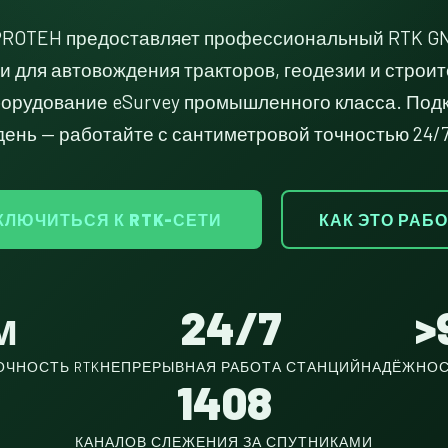
ROTEH предоставляет профессиональный RTK G
и для автовождения тракторов, геодезии и строит
орудование eSurvey промышленного класса. Подк
день — работайте с сантиметровой точностью 24/7
КЛЮЧИТЬСЯ К RTK-СЕТИ
КАК ЭТО РАБ
м
24/7
>
ОЧНОСТЬ RTK
НЕПРЕРЫВНАЯ РАБОТА СТАНЦИЙ
НАДЁЖНОС
1408
КАНАЛОВ СЛЕЖЕНИЯ ЗА СПУТНИКАМИ