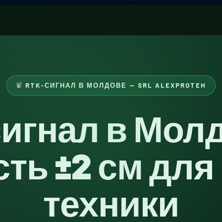
RTK-СИГНАЛ В МОЛДОВЕ — SRL ALEXPROTEH
игнал в Мол
сть
±2 см
для
техники