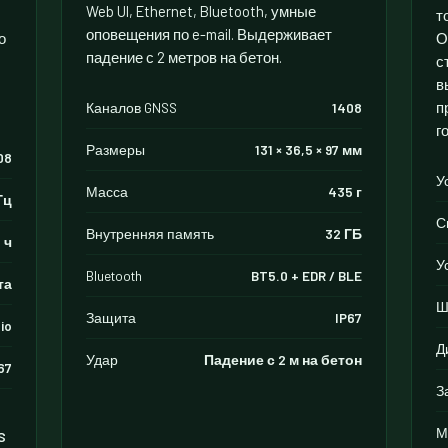
Web UI, Ethernet, Bluetooth, умные
т
оповещения по e-mail. Выдерживает
о
О
падение с 2 метров на бетон.
с
в
п
Каналов GNSS
1408
г
Размеры
131 × 36,5 × 97 мм
08
У
Масса
435 г
Гц
С
Внутренняя память
32 ГБ
 ч
У
Bluetooth
BT5.0 + EDR / BLE
та
Ш
Защита
IP67
io
Д
Удар
Падение с 2 м на бетон
67
З
М
S