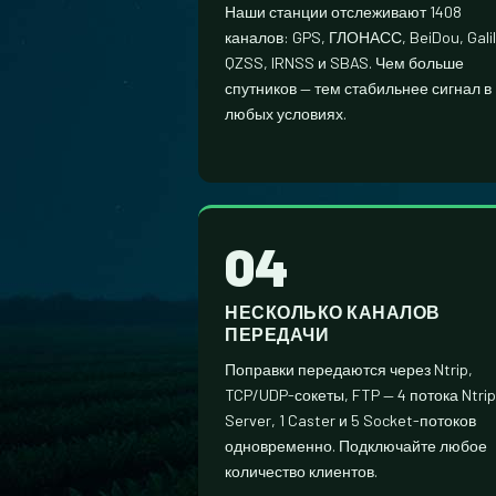
Наши станции отслеживают 1408
каналов: GPS, ГЛОНАСС, BeiDou, Galil
QZSS, IRNSS и SBAS. Чем больше
спутников — тем стабильнее сигнал в
любых условиях.
04
НЕСКОЛЬКО КАНАЛОВ
ПЕРЕДАЧИ
Поправки передаются через Ntrip,
TCP/UDP-сокеты, FTP — 4 потока Ntrip
Server, 1 Caster и 5 Socket-потоков
одновременно. Подключайте любое
количество клиентов.