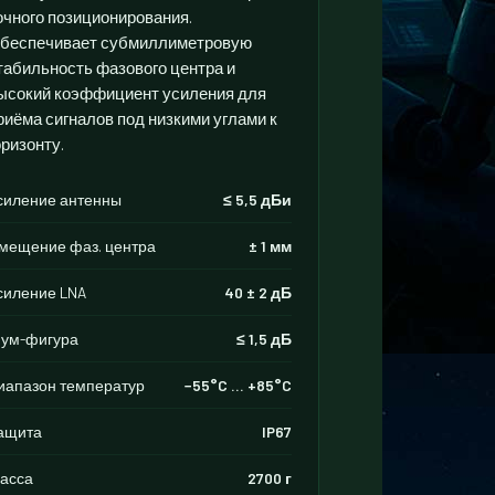
очного позиционирования.
беспечивает субмиллиметровую
табильность фазового центра и
ысокий коэффициент усиления для
риёма сигналов под низкими углами к
оризонту.
силение антенны
≤ 5,5 дБи
мещение фаз. центра
± 1 мм
силение LNA
40 ± 2 дБ
ум-фигура
≤ 1,5 дБ
иапазон температур
−55°C … +85°C
ащита
IP67
асса
2700 г