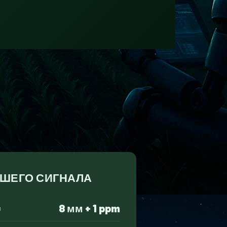
АШЕГО СИГНАЛА
8 мм + 1 ppm
я