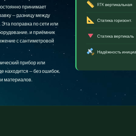
RTK вертикальная
постоянно принимает
равку — разницу между
Статика горизонт.
Эта поправка по сети или
борудование, и приёмник
Статика вертикаль
ожение с сантиметровой
Надёжность инициа
езический прибор или
де находится — без ошибок,
ли материалов.