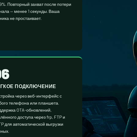
9%. Повторный захват после потери
нала — менее 1 секунды. Ваша
ника не простаивает.
06
ЁГКОЕ ПОДКЛЮЧЕНИЕ
тройка через веб-интерфейс с
ого телефона или планшета.
ддержка OTA-обновлений,
лённого доступа через frp, FTP и
P для автоматической выгрузки
ных.